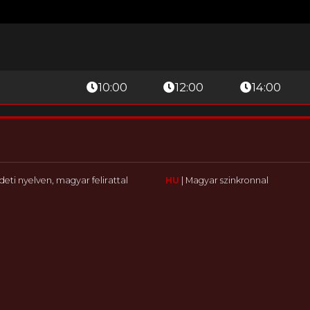
10:00
12:00
14:00
deti nyelven, magyar felirattal
HU
|
Magyar szinkronnal