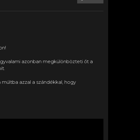
on!
 Egyvalami azonban megkülönbözteti őt a
ít.
a múltba azzal a szándékkal, hogy