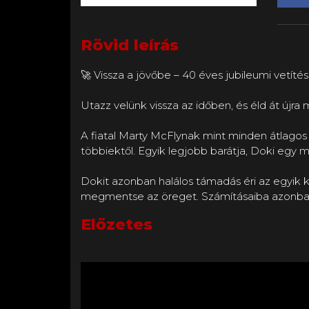
Rövid leírás
🚀 Vissza a jövőbe – 40 éves jubileumi vetíté
Utazz velünk vissza az időben, és éld át újra
A fiatal Marty McFlynak mint minden átlago
többiektől. Egyik legjobb barátja, Doki egy 
Dokit azonban halálos támadás éri az egyik k
megmentse az öreget. Számításaiba azonban
Előzetes