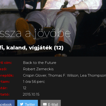
issza a jövőbe
fi, kaland, vígjáték (12)
ti cím:
Back to the Future
ező:
Robert Zemeckis
replők:
Crispin Glover, Thomas F. Wilson, Lea Thompson,
rtam:
1 óra 56 perc
tár:
12
tató:
2015.10.15
acebook
Twitter
E-Mail