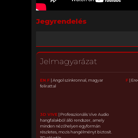
Jegyrendelés
Jelmagyarázat
EN F
|
Angol szinkronnal, magyar
F
|
Ere
felirattal
3D VIVE
|
Professzionális Vive Audio
hangfalakból álló rendszer, amely
minden nézőhelyen egyformán
részletes, mozis hangélményt biztosít.
3D előadás.