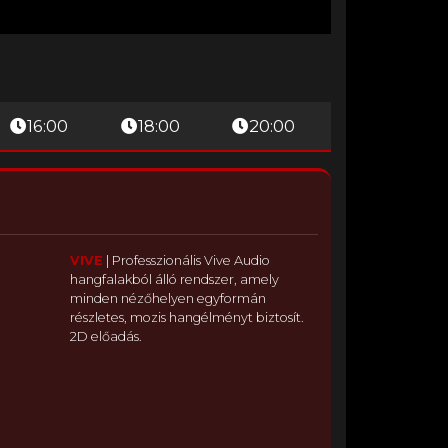
16:00
18:00
20:00
VIVE
|
Professzionális Vive Audio
hangfalakból álló rendszer, amely
minden nézőhelyen egyformán
részletes, mozis hangélményt biztosít.
2D előadás.