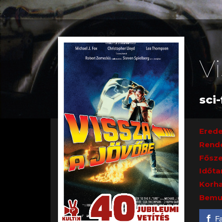
V
sci-
Erede
Rend
Fősze
Időta
Korha
Bemu
F