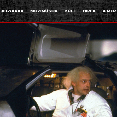
JEGYÁRAK
MOZIMŰSOR
BÜFÉ
HÍREK
A MOZ