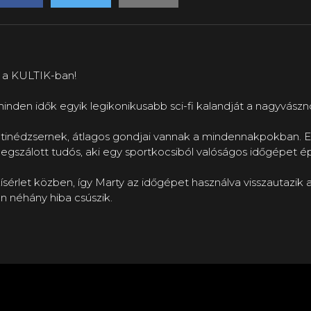
s a KULTIK-ban!
 minden idők egyik legikonikusabb sci-fi kalandját a nagyvászn
s tinédzsernek, átlagos gondjai vannak a mindennakpokban.
megszálott tudós, aki egy sportkocsiból valóságos időgépet ép
ísérlet közben, így Marty az időgépet használva visszautazik 
 néhány hiba csúszik.