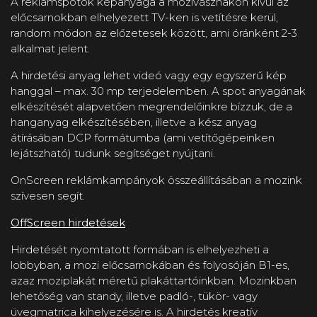
A reklámspotok képanyaga a mozivásznakon kívül az
előcsarnokban elhelyezett TV-ken is vetítésre kerül,
random módon az előzetesek között, ami óránként 2-3
alkalmat jelent.
A hirdetési anyag lehet videó vagy egy egyszerű kép
hanggal – max. 30 mp terjedelemben. A spot anyagának
elkészítését alapvetően megrendelőinkre bízzuk, de a
hanganyag elkészítésében, illetve a kész anyag
átírásában DCP formátumba (ami vetítőgépeinken
lejátszható) tudunk segítséget nyújtani.
OnScreen reklámkampányok összeállításában a mozink
szívesen segít.
OffScreen hirdetések
Hirdetését nyomtatott formában is elhelyezheti a
lobbyban, a mozi előcsarnokában és folyosóján B1-es,
azaz moziplakát méretű plakáttartóinkban. Mozinkban
lehetőség van standy, illetve padló-, tükör- vagy
üvegmatrica kihelyezésére is. A hirdetés kreatív