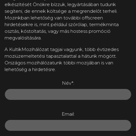
elkészítését Önökre bízzuk, legyártásában tudunk
segíteni, de ennek költsége a megrendelőt terheli.
Mozinkban lehetőség van további offscreen
hirdetésekre is, mint például szórólap, termékminta
osztás, kóstoltatás, vagy más hostess promóció
megvalósítására.
A KultikMozihálózat tagjai vagyunk, több évtizedes
moziüzemeltetési tapasztalattal a hátunk mögött.
Országos mozihálózatunk többi mozijában is van
lehetőség a hirdetésre.
Név*:
Email: