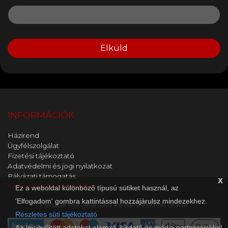
Elküld
INFORMÁCIÓK
Házirend
Ügyfélszolgálat
Fizetési tájékoztató
Adatvédelmi és jogi nyilatkozat
Pályázati támogatás
x
Feliratkozás hírlevélre
Ez a weboldal különböző típusú sütiket használ, az
'Elfogadom' gombra kattintással hozzájárulsz mindezekhez.
Pénztár nyitvatartása: kezdés előtt fél órával.
Részletes süti tájékoztató
Az így gyűjtött adatokat elemző, hirdető és média partnereinkkel