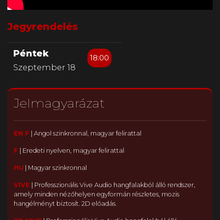
Jegyrendelés
Péntek
18:00
Szeptember 18
Jelmagyarázat
EN F
|
Angol szinkronnal, magyar felirattal
F
|
Eredeti nyelven, magyar felirattal
HU
|
Magyar szinkronnal
VIVE
|
Professzionális Vive Audio hangfalakból álló rendszer,
amely minden nézőhelyen egyformán részletes, mozis
hangélményt biztosít. 2D előadás.