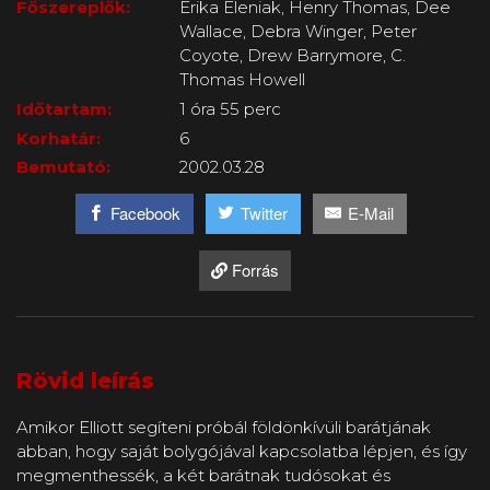
Főszereplők:
Erika Eleniak, Henry Thomas, Dee
Wallace, Debra Winger, Peter
Coyote, Drew Barrymore, C.
Thomas Howell
Időtartam:
1 óra 55 perc
Korhatár:
6
Bemutató:
2002.03.28
Facebook
Twitter
E-Mail
Forrás
Rövid leírás
Amikor Elliott segíteni próbál földönkívüli barátjának
abban, hogy saját bolygójával kapcsolatba lépjen, és így
megmenthessék, a két barátnak tudósokat és