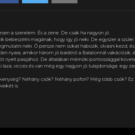
esen a szerelem. És a zene. De csak ha nagyon jó.
szik bebeszélni magának, hogy így jó neki. De egyszer a szülei
megmutatni neki. Ő persze nem sokat habozik, olvasni kezd, 
len nyara, amikor három jó barátnő a Balatonnál vakációzik, é
t nyelt pasijához. De általában mérnöki pontossággal követet
laza, vicces és van még egy nagyon jó tulajdonsága: egy zene
ékenység? Néhány csók? Néhány pofon? Még több csók? Ez a 
eikét is.