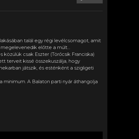
 lakásában talál egy régi levélcsomagot, amit
és megelevenedik előtte a múlt…
s közülük csak Eszter (Törőcsik Franciska)
t terveit kissé összekuszálja, hogy
karban játszik, és esténként a szigligeti
minimum. A Balaton parti nyár áthangolja