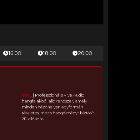
16:00
18:00
20:00
VIVE
|
Professzionális Vive Audio
hangfalakból álló rendszer, amely
minden nézőhelyen egyformán
részletes, mozis hangélményt biztosít.
2D előadás.