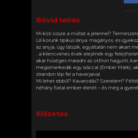
Rövid leírás
Mi köti össze a múltat a jelennel? Természet
Lili korunk tipikus lánya: magányos, és igyek
az anyja, úgy látszik, egyáltalán nem akart 
…a kilencvenes évek elejének egy felejthetet
akar hűséges maradni az otthon hagyott, karó
megismerkedik egy sráccal (Ember Márk), aki 
strandon lép fel a haverjaival.
Mi lehet ebből? Kavarodás? Szerelem? Félt
néhány fiatal ember életét – és még a gyerek
Előzetes