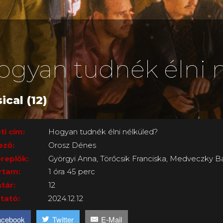
ogyan tudnék élni 
ical (12)
ti cím:
Hogyan tudnék élni nélküled?
ező:
Orosz Dénes
replők:
Györgyi Anna, Törőcsik Franciska, Medveczky B
rtam:
1 óra 45 perc
tár:
12
tató:
2024.12.12
acebook
Twitter
E-Mail