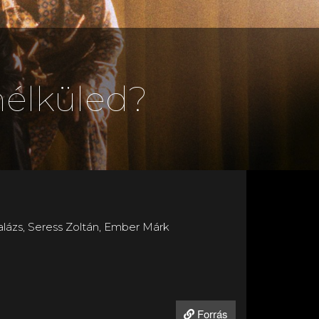
nélküled?
alázs, Seress Zoltán, Ember Márk
Forrás