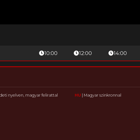
10:00
12:00
14:00
deti nyelven, magyar felirattal
HU
|
Magyar szinkronnal