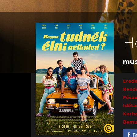
H
mus
Erede
Rend
Fősze
Időta
Korha
Bemu
F