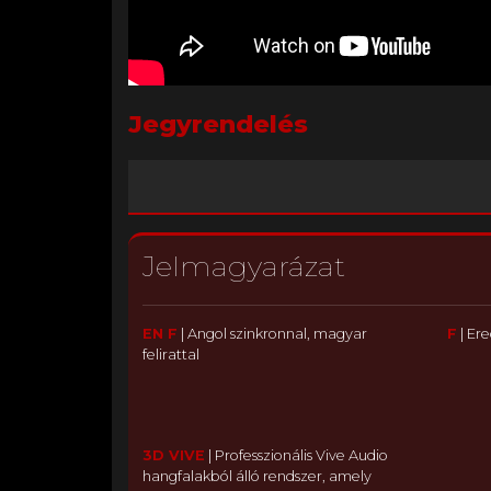
Jegyrendelés
Jelmagyarázat
EN F
|
Angol szinkronnal, magyar
F
|
Ere
felirattal
3D VIVE
|
Professzionális Vive Audio
hangfalakból álló rendszer, amely