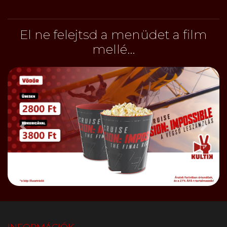
El ne felejtsd a menüdet a film
mellé...
Előző
Bőve
INFORMÁCIÓK