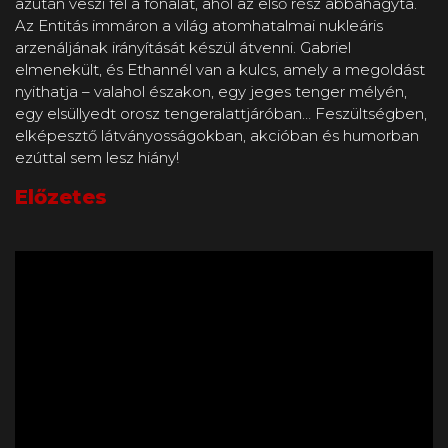
azután veszi fel a fonalat, ahol az első rész abbahagyta.
Az Entitás immáron a világ atomhatalmai nukleáris
arzenáljának irányítását készül átvenni. Gabriel
elmenekült, és Ethannél van a kulcs, amely a megoldást
nyithatja – valahol északon, egy jeges tenger mélyén,
egy elsüllyedt orosz tengeralattjáróban… Feszültségben,
elképesztő látványosságokban, akcióban és humorban
ezúttal sem lesz hiány!
Előzetes