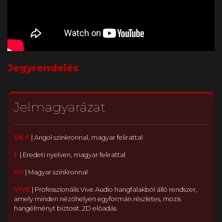
Jegyrendelés
Jelmagyarázat
EN F
|
Angol szinkronnal, magyar felirattal
F
|
Eredeti nyelven, magyar felirattal
HU
|
Magyar szinkronnal
VIVE
|
Professzionális Vive Audio hangfalakból álló rendszer,
amely minden nézőhelyen egyformán részletes, mozis
hangélményt biztosít. 2D előadás.