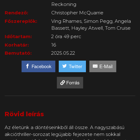
Reckoning
Rendező:
Christopher McQuarrie
Főszereplők:
Ving Rhames, Simon Pegg, Angela
Bassett, Hayley Atwell, Tom Cruise
Időtartam:
2 óra 49 perc
Korhatár:
16
Bemutató:
2025.05.22
Facebook
Twitter
E-Mail
Forrás
Rövid leírás
Az életünk a döntéseinkből áll össze. A nagyszabású
akcióthriller-sorozat legújabb fejezete nem sokkal