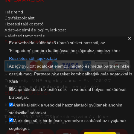
Házirend
Ügyfélszolgálat
Fizetési tájékoztató
Adatvédelmi és jogi nyilatkozat
Pályázati támogatás
x
Feliratkozás hírlevélre
Ez a weboldal különböző típusú sütiket használ, az
'Elfogadom' gombra kattintással hozzájárulsz mindezekhez.
Pénztár nyitvatartása: kezdés előtt fél órával.
Részletes süti tájékoztató
Az így gyűjtött adatokat elemző, hirdető és média partnereinkkel
osztjuk meg. Partnereink ezeket kombinálhatják más adatokkal is.
A kényelmes és biztonságos online fizetést a Barion Payment
Zrt. biztosítja, MNB engedély száma: H-EN-I-1064/201.
Sütik:
Bankkártya adatai áruházunkhoz nem jutnak el.
Alapműködést biztosító sütik - a weboldal helyes működését
ELÉRHETŐSÉGEK
biztosítják.
Kultik Kaposvár Mozi
Analitikai sütik a weboldal használatáról gyűjtenek anonim
Berzsenyi út 1-3..
statisztikai adatokat.
Telefon: +36-82-950-273 (pénztár nyitvatartási időben)
Marketing sütik hirdetések személyre szabásához nyújtanak
E-mail: info@kaposvarimozi.hu
segítséget.