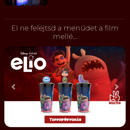
El ne felejtsd a menüdet a film
mellé...
Előző
Bőve