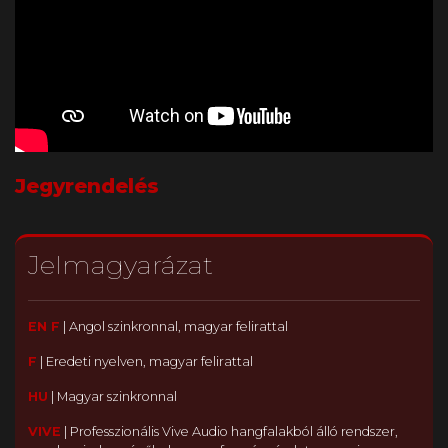
Jegyrendelés
Jelmagyarázat
EN F
|
Angol szinkronnal, magyar felirattal
F
|
Eredeti nyelven, magyar felirattal
HU
|
Magyar szinkronnal
VIVE
|
Professzionális Vive Audio hangfalakból álló rendszer,