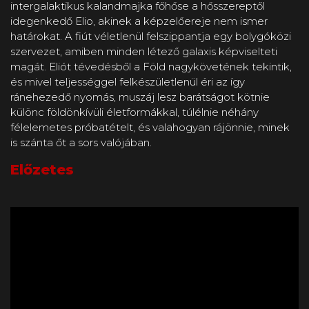
intergalaktikus kalandmajka főhőse a hősszereptől
idegenkedő Elio, akinek a képzelőereje nem ismer
határokat. A fiút véletlenül felszippantja egy bolygóközi
szervezet, amiben minden létező galaxis képviselteti
magát. Eliót tévedésből a Föld nagykövetének tekintik,
és mivel teljességgel felkészületlenül éri az így
ránehezedő nyomás, muszáj lesz barátságot kötnie
különc földönkívüli életformákkal, túlélnie néhány
félelemetes próbatételt, és valahogyan rájönnie, minek
is szánta őt a sors valójában.
Előzetes