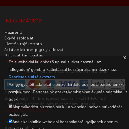
INFORMÁCIÓK
Házirend
Ügyfélszolgálat
Fizetési tájékoztató
Adatvédelmi és jogi nyilatkozat
Pályázati támogatás
x
Feliratkozás hírlevélre
Ez a weboldal különböző típusú sütiket használ, az
'Elfogadom' gombra kattintással hozzájárulsz mindezekhez.
Pénztár nyitvatartása: kezdés előtt fél órával.
Részletes süti tájékoztató
Az így gyűjtött adatokat elemző, hirdető és média partnereinkkel
osztjuk meg. Partnereink ezeket kombinálhatják más adatokkal is.
A kényelmes és biztonságos online fizetést a Barion Payment
Zrt. biztosítja, MNB engedély száma: H-EN-I-1064/201.
Sütik:
Bankkártya adatai áruházunkhoz nem jutnak el.
Alapműködést biztosító sütik - a weboldal helyes működését
ELÉRHETŐSÉGEK
biztosítják.
Kultik Kaposvár Mozi
Analitikai sütik a weboldal használatáról gyűjtenek anonim
Berzsenyi út 1-3..