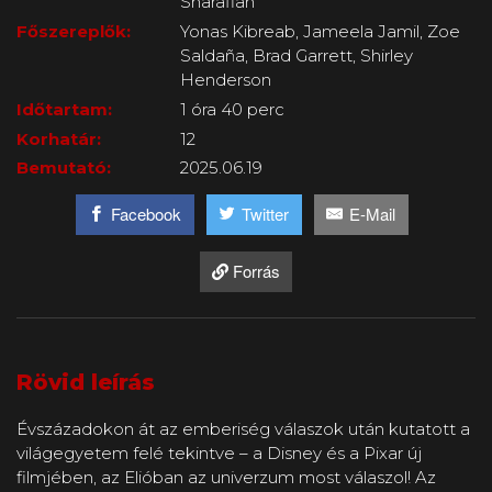
Sharafian
Főszereplők:
Yonas Kibreab, Jameela Jamil, Zoe
Saldaña, Brad Garrett, Shirley
Henderson
Időtartam:
1 óra 40 perc
Korhatár:
12
Bemutató:
2025.06.19
Facebook
Twitter
E-Mail
Forrás
Rövid leírás
Évszázadokon át az emberiség válaszok után kutatott a
világegyetem felé tekintve – a Disney és a Pixar új
filmjében, az Elióban az univerzum most válaszol! Az