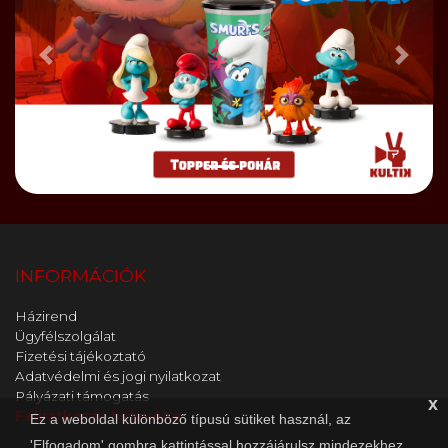
Előző
Bőve
INFORMÁCIÓK
Házirend
Ügyfélszolgálat
Fizetési tájékoztató
Adatvédelmi és jogi nyilatkozat
Pályázati támogatás
x
Feliratkozás hírlevélre
Ez a weboldal különböző típusú sütiket használ, az
'Elfogadom' gombra kattintással hozzájárulsz mindezekhez.