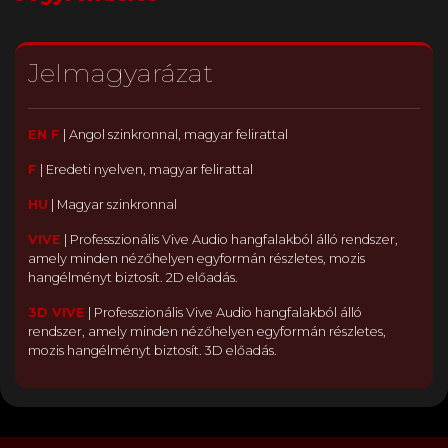
Jelmagyarázat
EN F
|
Angol szinkronnal, magyar felirattal
F
|
Eredeti nyelven, magyar felirattal
HU
|
Magyar szinkronnal
VIVE
|
Professzionális Vive Audio hangfalakból álló rendszer,
amely minden nézőhelyen egyformán részletes, mozis
hangélményt biztosít. 2D előadás.
3D VIVE
|
Professzionális Vive Audio hangfalakból álló
rendszer, amely minden nézőhelyen egyformán részletes,
mozis hangélményt biztosít. 3D előadás.