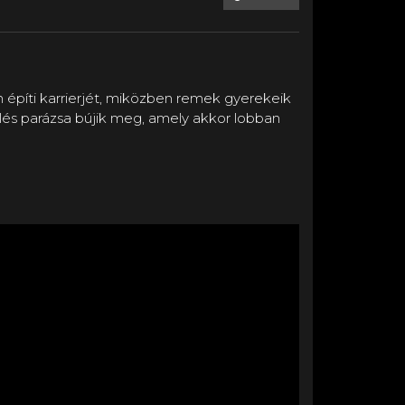
n építi karrierjét, miközben remek gyerekeik
telés parázsa bújik meg, amely akkor lobban