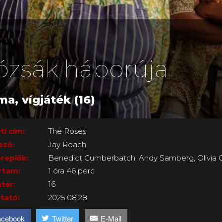
ózsák háborúja
ma, vígjáték (16)
ti cím:
The Roses
ező:
Jay Roach
replők:
Benedict Cumberbatch, Andy Samberg, Olivia C
rtam:
1 óra 46 perc
tár:
16
tató:
2025.08.28
acebook
Twitter
E-Mail