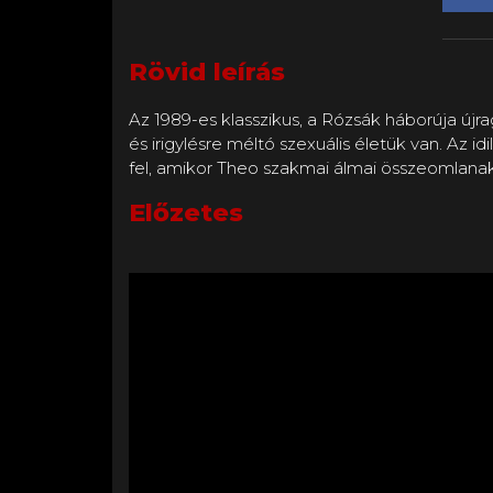
Rövid leírás
Az 1989-es klasszikus, a Rózsák háborúja újr
és irigylésre méltó szexuális életük van. Az 
fel, amikor Theo szakmai álmai összeomlana
Előzetes