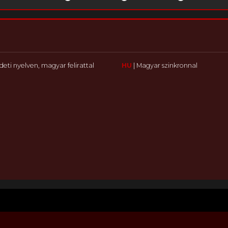
deti nyelven, magyar felirattal
HU
|
Magyar szinkronnal