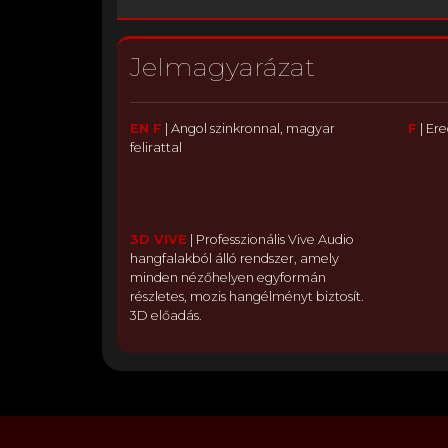
Jelmagyarázat
EN F
|
Angol szinkronnal, magyar
F
|
Ere
felirattal
3D VIVE
|
Professzionális Vive Audio
hangfalakból álló rendszer, amely
minden nézőhelyen egyformán
részletes, mozis hangélményt biztosít.
3D előadás.