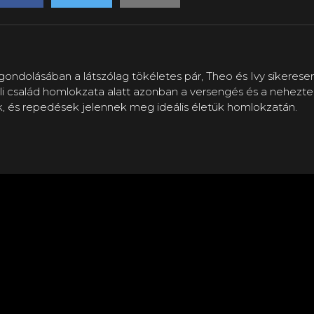
agondolásában a látszólag tökéletes pár, Theo és Ivy sikerese
idilli család homlokzata alatt azonban a versengés és a nehez
k, és repedések jelennek meg ideális életük homlokzatán.