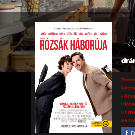
R
drá
Erede
Rend
Fősze
Időta
Korha
Bemu
F