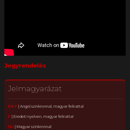
Jegyrendelés
Jelmagyarázat
EN F
|
Angol szinkronnal, magyar felirattal
F
|
Eredeti nyelven, magyar felirattal
HU
|
Magyar szinkronnal