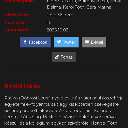
Főszereplők:
Döbrösi Laura, Bakonyi Alexa, Tenki
Dalma, Karol Tóth, Gera Marina
Időtartam:
1 óra 36 perc
Korhatár:
16
Bemutató:
2025.10.02
Facebook
Twitter
E-Mail
Forrás
Rövid leírás
Patika (Döbrösi Laura) nyolc év után váratlanul összehívja
egyetemi évfolyamtársait egy kis kötetlen csevegésre
nemrég örökölt lakásába. Az ok több mint különös:
semmi. Látszólag. Patika jó házigazdaként vacsorával
készül, és a kollégium egykori szívtiprója, Honda (Tóth