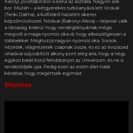
Károly) jóvoltából bor is kerül az asztalra. Nagyon sok
bor. Miután – a kétgyerekes turbóanyává lett Vicával
(Tenki Dalma), a külföldről hazatért sikeres
képzőművésszel, Nórával (Bakonyi Alexa) – teljessé válik
a társaság, kiderül, hogy vendéglátójuknak mégis
megvolt a maga nyomós oka rá, hogy elbeszélgessen a
többiekkel. Méghozzá nagyon nyomós oka. Sorsok,
nézetek, világnézetek csapnak össze, és ez az évszázad
viharával súlyosbított alkony pont elég arra, hogy a négy
egykori barát körül felrobbanjon az Univerzum, és ne is
rendeződjék újra. Pedig ezen az estén élet-halál
kérdése, hogy megértsék egymást.
Előzetes