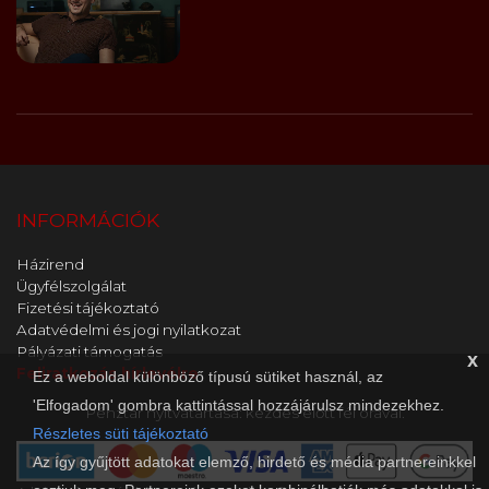
INFORMÁCIÓK
Házirend
Ügyfélszolgálat
Fizetési tájékoztató
Adatvédelmi és jogi nyilatkozat
Pályázati támogatás
x
Feliratkozás hírlevélre
Ez a weboldal különböző típusú sütiket használ, az
'Elfogadom' gombra kattintással hozzájárulsz mindezekhez.
Pénztár nyitvatartása: kezdés előtt fél órával.
Részletes süti tájékoztató
Az így gyűjtött adatokat elemző, hirdető és média partnereinkkel