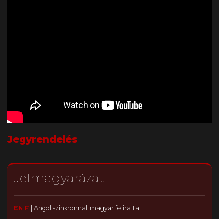
Jegyrendelés
Jelmagyarázat
EN F
|
Angol szinkronnal, magyar felirattal