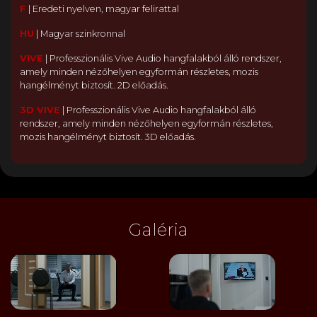
F
|
Eredeti nyelven, magyar felirattal
HU
|
Magyar szinkronnal
VIVE
|
Professzionális Vive Audio hangfalakból álló rendszer,
amely minden nézőhelyen egyformán részletes, mozis
hangélményt biztosít. 2D előadás.
3D VIVE
|
Professzionális Vive Audio hangfalakból álló
rendszer, amely minden nézőhelyen egyformán részletes,
mozis hangélményt biztosít. 3D előadás.
Galéria