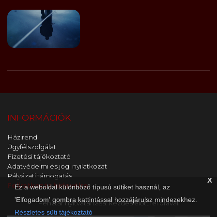
INFORMÁCIÓK
Házirend
Ügyfélszolgálat
Fizetési tájékoztató
Adatvédelmi és jogi nyilatkozat
Pályázati támogatás
x
Feliratkozás hírlevélre
Ez a weboldal különböző típusú sütiket használ, az
'Elfogadom' gombra kattintással hozzájárulsz mindezekhez.
Pénztár nyitvatartása: kezdés előtt fél órával.
Részletes süti tájékoztató