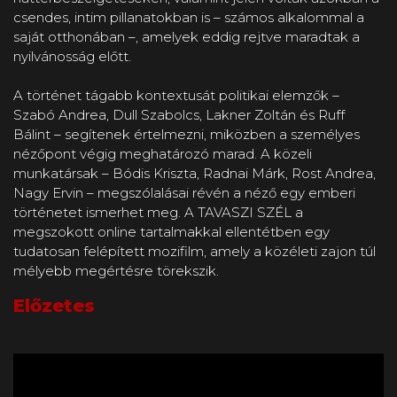
csendes, intim pillanatokban is – számos alkalommal a
saját otthonában –, amelyek eddig rejtve maradtak a
nyilvánosság előtt.
A történet tágabb kontextusát politikai elemzők –
Szabó Andrea, Dull Szabolcs, Lakner Zoltán és Ruff
Bálint – segítenek értelmezni, miközben a személyes
nézőpont végig meghatározó marad. A közeli
munkatársak – Bódis Kriszta, Radnai Márk, Rost Andrea,
Nagy Ervin – megszólalásai révén a néző egy emberi
történetet ismerhet meg. A TAVASZI SZÉL a
megszokott online tartalmakkal ellentétben egy
tudatosan felépített mozifilm, amely a közéleti zajon túl
mélyebb megértésre törekszik.
Előzetes