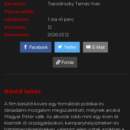
Rendező:
Topolánszky Tamás Yvan
Főszereplők:
Időtartam:
1 óra 41 perc
Korhatár:
12
Bemutató:
2026.03.12
Facebook
Twitter
E-Mail
Forrás
Rövid leírás
A film belülről követi egy formálódó politikai és
társadalmi mozgalom megszületését, melynek arcává
Magyar Péter válik. Az alkotók több mint egy éven át
kísérték őt országjárásokon, kampányhelyszíneken és
háttérbeszélgetéseken, valamint jelen voltak azokban a