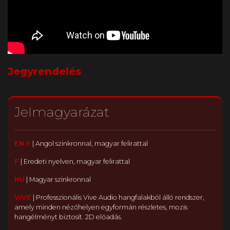
Jegyrendelés
Jelmagyarázat
EN F
|
Angol szinkronnal, magyar felirattal
F
|
Eredeti nyelven, magyar felirattal
HU
|
Magyar szinkronnal
VIVE
|
Professzionális Vive Audio hangfalakból álló rendszer,
amely minden nézőhelyen egyformán részletes, mozis
hangélményt biztosít. 2D előadás.