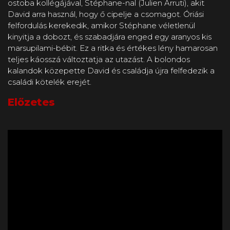
ostoba kollégájával, Stéphane-nal (Julien Arruti), akit
David arra használ, hogy ő cipelje a csomagot. Óriási
felfordulás kerekedik, amikor Stéphane véletlenül
kinyitja a dobozt, és szabadjára enged egy aranyos kis
marsupilami-bébit. Ez a ritka és értékes lény hamarosan
teljes káosszá változtatja az utazást. A bolondos
kalandok közepette David és családja újra felfedezik a
családi kötelék erejét.
Előzetes