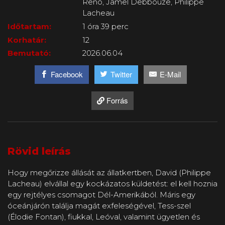
Reno, Jamel Debbouze, Philippe
Lacheau
Időtartam:
1 óra 39 perc
Korhatár:
12
Bemutató:
2026.06.04
Facebook
Twitter
E-Mail
Forrás
Rövid leírás
Hogy megőrizze állását az állatkertben, David (Philippe
Lacheau) elvállal egy kockázatos küldetést: el kell hoznia
egy rejtélyes csomagot Dél-Amerikából. Máris egy
óceánjárón találja magát exfeleségével, Tess-szel
(Élodie Fontan), fiukkal, Leóval, valamint ügyetlen és