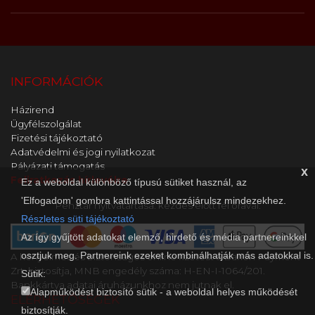
INFORMÁCIÓK
Házirend
Ügyfélszolgálat
Fizetési tájékoztató
Adatvédelmi és jogi nyilatkozat
Pályázati támogatás
x
Feliratkozás hírlevélre
Ez a weboldal különböző típusú sütiket használ, az
'Elfogadom' gombra kattintással hozzájárulsz mindezekhez.
Pénztár nyitvatartása: kezdés előtt fél órával.
Részletes süti tájékoztató
Az így gyűjtött adatokat elemző, hirdető és média partnereinkkel
osztjuk meg. Partnereink ezeket kombinálhatják más adatokkal is.
A kényelmes és biztonságos online fizetést a Barion Payment
Zrt. biztosítja, MNB engedély száma: H-EN-I-1064/201.
Sütik:
Bankkártya adatai áruházunkhoz nem jutnak el.
Alapműködést biztosító sütik - a weboldal helyes működését
ELÉRHETŐSÉGEK
biztosítják.