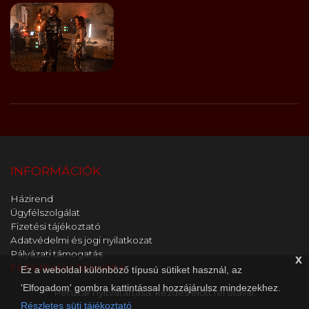
INFORMÁCIÓK
Házirend
Ügyfélszolgálat
Fizetési tájékoztató
Adatvédelmi és jogi nyilatkozat
Pályázati támogatás
x
Feliratkozás hírlevélre
Ez a weboldal különböző típusú sütiket használ, az
'Elfogadom' gombra kattintással hozzájárulsz mindezekhez.
Pénztár nyitvatartása: kezdés előtt fél órával.
Részletes süti tájékoztató