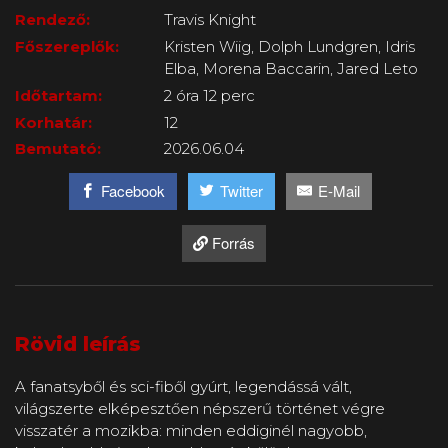
Rendező:
Travis Knight
Főszereplők:
Kristen Wiig, Dolph Lundgren, Idris
Elba, Morena Baccarin, Jared Leto
Időtartam:
2 óra 12 perc
Korhatár:
12
Bemutató:
2026.06.04
Facebook
Twitter
E-Mail
Forrás
Rövid leírás
A fanatsyből és sci-fiből gyúrt, legendássá vált,
világszerte elképesztően népszerű történet végre
visszatér a mozikba: minden eddiginél nagyobb,