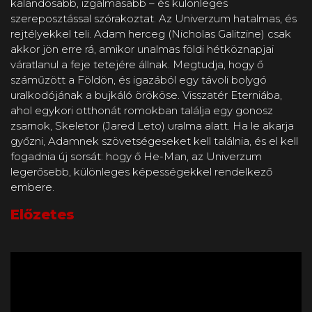
kalandosabb, izgalmasabb – és különleges
szereposztással szórakoztat. Az Univerzum hatalmas, és
rejtélyekkel teli. Adam herceg (Nicholas Galitzine) csak
akkor jön erre rá, amikor unalmas földi hétköznapjai
váratlanul a feje tetejére állnak. Megtudja, hogy ő
száműzött a Földön, és igazából egy távoli bolygó
uralkodójának a bujkáló örököse. Visszatér Eterniába,
ahol egykori otthonát romokban találja egy gonosz
zsarnok, Skeletor (Jared Leto) uralma alatt. Ha le akarja
győzni, Adamnek szövetségeseket kell találnia, és el kell
fogadnia új sorsát: hogy ő He-Man, az Univerzum
legerősebb, különleges képességekkel rendelkező
embere.
Előzetes