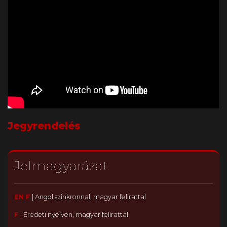
Jegyrendelés
Jelmagyarázat
EN F
|
Angol szinkronnal, magyar felirattal
F
|
Eredeti nyelven, magyar felirattal