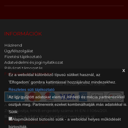
INFORMÁCIÓK
Házirend
Ügyfélszolgálat
Fizetési tájékoztató
Adatvédelmi és jogi nyilatkozat
Pályázati támogatás
x
Feliratkozás hírlevélre
Ez a weboldal különböző típusú sütiket használ, az
'Elfogadom' gombra kattintással hozzájárulsz mindezekhez.
Pénztár nyitvatartása: kezdés előtt fél órával.
Részletes süti tájékoztató
Az így gyűjtött adatokat elemző, hirdető és média partnereinkkel
osztjuk meg. Partnereink ezeket kombinálhatják más adatokkal is.
A kényelmes és biztonságos online fizetést a Barion Payment
Zrt. biztosítja, MNB engedély száma: H-EN-I-1064/201.
Sütik:
Bankkártya adatai áruházunkhoz nem jutnak el.
Alapműködést biztosító sütik - a weboldal helyes működését
ELÉRHETŐSÉGEK
biztosítják.