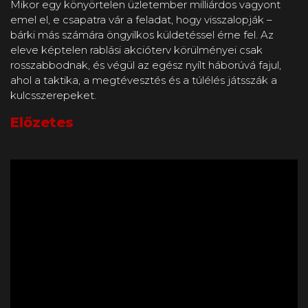
Mikor egy könyörtelen üzletember milliárdos vagyont
emel el, e csapatra vár a feladat, hogy visszalopják –
bárki más számára öngyilkos küldetéssel érne fel. Az
eleve képtelen rablási akcióterv körülményei csak
rosszabbodnak, és végül az egész nyílt háborúvá fajul,
ahol a taktika, a megtévesztés és a túlélés játsszák a
kulcsszerepeket.
Előzetes