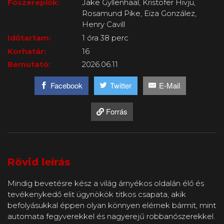
Főszereplők:
Jake Gyllenhaal, Kristofer Hivju,
Rosamund Pike, Eiza González,
Henry Cavill
Időtartam:
1 óra 38 perc
Korhatár:
16
Bemutató:
2026.06.11
Facebook
Twitter
E-Mail
Forrás
Rövid leírás
Mindig bevetésre kész a világ árnyékos oldalán élő és
tevékenykedő elit ügynökök titkos csapata, akik
befolyásukkal éppen olyan könnyen elérnek bármit, mint
automata fegyverekkel és nagyerejű robbanószerekkel.