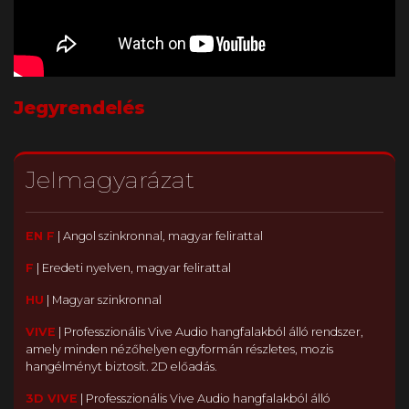
Jegyrendelés
Jelmagyarázat
EN F
|
Angol szinkronnal, magyar felirattal
F
|
Eredeti nyelven, magyar felirattal
HU
|
Magyar szinkronnal
VIVE
|
Professzionális Vive Audio hangfalakból álló rendszer,
amely minden nézőhelyen egyformán részletes, mozis
hangélményt biztosít. 2D előadás.
3D VIVE
|
Professzionális Vive Audio hangfalakból álló