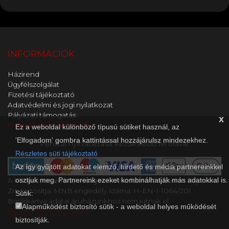
INFORMÁCIÓK
Házirend
Ügyfélszolgálat
Fizetési tájékoztató
Adatvédelmi és jogi nyilatkozat
Pályázati támogatás
x
Feliratkozás hírlevélre
Ez a weboldal különböző típusú sütiket használ, az
'Elfogadom' gombra kattintással hozzájárulsz mindezekhez.
Pénztár nyitvatartása: kezdés előtt fél órával.
Részletes süti tájékoztató
Az így gyűjtött adatokat elemző, hirdető és média partnereinkkel
osztjuk meg. Partnereink ezeket kombinálhatják más adatokkal is.
A kényelmes és biztonságos online fizetést a Barion Payment
Zrt. biztosítja, MNB engedély száma: H-EN-I-1064/201.
Sütik:
Bankkártya adatai áruházunkhoz nem jutnak el.
Alapműködést biztosító sütik - a weboldal helyes működését
ELÉRHETŐSÉGEK
biztosítják.