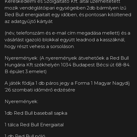
Kereskedelmi és Szolgáltató Kft. által üzemeltetett
mozik vendéglátóipari egységeiben 2db bármilyen ízű
Red Bull energiaitalt egy időben, és pontosan kitöltened
az adatgyűjtő kártyát
(név, telefonszám és e-mail cím megadása mellett) és a
vásárlást igazoló blokkal együtt leadnod a kasszáknál,
hogy részt vehess a sorsoláson.
Nyeremények: (A nyeremények átvehetőek a Red Bull
Hungária Kft székhelyén 1034 Budapest Bécsi út 68-84.
B épület 3.emelet)
A játék fődíja 1 db páros jegy a Forma 1 Magyar Nagydíj
’26 szombati időmérő edzésére
Nyeremények:
1db Red Bull baseball sapka
1 tálca Red Bull Energiaital
1 db Red Bull póló