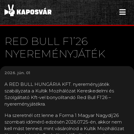
RED BULL F1’26
NYEREMÉNYJÁTÉK
2026. jún. 01
A RED BULL HUNGÁRIA KFT. nyereményjáték
szabályzata a Kultik Mozihálózat Kereskedelmi és
Szolgáltató Kft-vel bonyolítandó Red Bull F1’26 –
nyereményjátékra.
Ha szeretnél ott lenne a Forma 1 Magyar Nagydíj’26
szombati időmérő edzésén 2026.07.25-én, akkor nem
kell mást tenned, mint vásárolnod a Kultik Mozihálózat