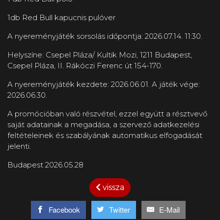
1db Red Bull kapucnis pulóver
A nyereményjáték sorsolás időpontja: 2026.07.14. 11:30.
Helyszíne: Csepel Pláza/ Kultik Mozi, 1211 Budapest,
Csepel Pláza, II. Rákóczi Ferenc út 154-170.
A nyereményjáték kezdete: 2026.06.01. A játék vége:
2026.06.30.
A promócióban való részvétel, ezzel együtt a résztvevő
saját adatainak a megadása, a szervező adatkezelési
feltételeinek és szabályának automatikus elfogadását
jelenti.
Budapest 2026.05.28
vissza
Facebook
Twitter
E-Mail